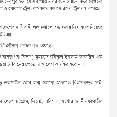
জয়দেবপুর হয়ে যে সব আন্তঃনগর ট্রেন চলাচল করে সেগুলো
ইল ও লোকাল ট্রেন। করোনার কারণে এসব ট্রেন বন্ধ রয়েছে।
দেশের যাত্রীবাহী লঞ্চ চলাচল বন্ধ করার সিদ্ধান্ত জানিয়েছে
উটিএ)৷
াহী নৌযান চলাচল বন্ধ রয়েছে।
ব্যবস্থাপনা বিভাগ) মুহাম্মদ রফিকুল ইসলাম স্বাক্ষরিত এক
েওয়া নৌযানের ক্ষেত্রে এ আদেশ কার্যকর হবে না।
তু লকডাউন জারি করা কোনো জেলাতে বিমানবন্দর নেই,
েকে চট্টগ্রাম, সিলেট, বরিশাল, যশোর ও নীলফামারীর