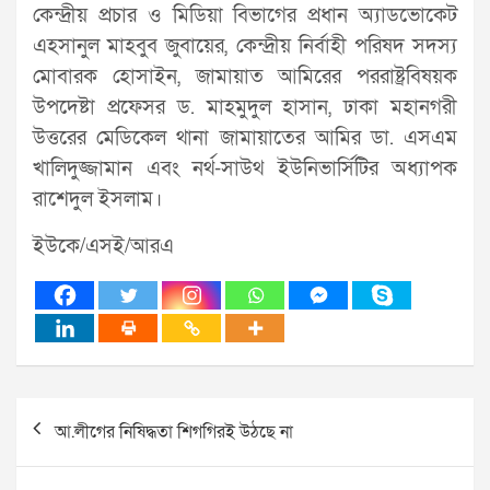
কেন্দ্রীয় প্রচার ও মিডিয়া বিভাগের প্রধান অ্যাডভোকেট
এহসানুল মাহবুব জুবায়ের, কেন্দ্রীয় নির্বাহী পরিষদ সদস্য
মোবারক হোসাইন, জামায়াত আমিরের পররাষ্ট্রবিষয়ক
উপদেষ্টা প্রফেসর ড. মাহমুদুল হাসান, ঢাকা মহানগরী
উত্তরের মেডিকেল থানা জামায়াতের আমির ডা. এসএম
খালিদুজ্জামান এবং নর্থ-সাউথ ইউনিভার্সিটির অধ্যাপক
রাশেদুল ইসলাম।
ইউকে/এসই/আরএ
Post
আ.লীগের নিষিদ্ধতা শিগগিরই উঠছে না
navigation