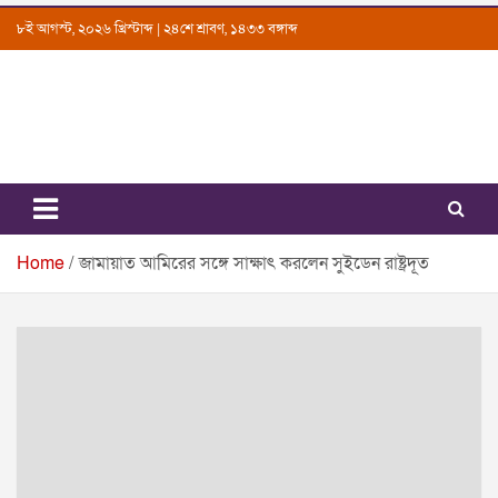
Skip
৮ই আগস্ট, ২০২৬ খ্রিস্টাব্দ | ২৪শে শ্রাবণ, ১৪৩৩ বঙ্গাব্দ
to
content
Uttarkantho
News Portal
Home
জামায়াত আমিরের সঙ্গে সাক্ষাৎ করলেন সুইডেন রাষ্ট্রদূত