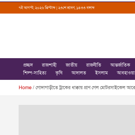
Skip
৭ই আগস্ট, ২০২৬ খ্রিস্টাব্দ | ২৩শে শ্রাবণ, ১৪৩৩ বঙ্গাব্দ
to
content
Uttarkantho
News Portal
প্রচ্ছদ
রাজশাহী
জাতীয়
রাজনীতি
আন্তর্জাতিক
শিল্প-সাহিত্য
কৃষি
আদালত
ইসলাম
আবহাওয়া
Home
গোদাগাড়ীতে ট্রাকের ধাক্কায় প্রাণ গেল মোটরসাইকেল আর