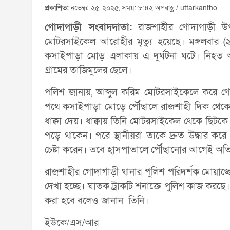
প্রকাশিত:
নভেম্বর ২৫, ২০২৫, সময়: ৮:৪২ অপরাহ্ণ / uttarkantho
গোদাগাড়ী সংবাদদাতা:
রাজশাহীর গোদাগাড়ী উপজ
মোটরসাইকেল আরোহীর মৃত্যু হয়েছে। মঙ্গলবার (২
কসাইপাড়া মোড় এলাকায় এ দুর্ঘটনা ঘটে। নিহত 
গ্রামের তাজিমুলের ছেলে।
পলিশ জানায়, আব্দুল করিম মোটরসাইকেলে করে গো
পথে কসাইপাড়া মোড়ে পৌঁছালে রাজশাহী দিক থেক
ধাক্কা দেয়। ধাক্কায় তিনি মোটরসাইকেল থেকে ছিট
পড়ে থাকেন। পরে স্থানীয়রা তাকে দ্রুত উদ্ধার ক
চেষ্টা করেন। তবে হাসপাতালে পৌঁছানোর আগেই অতিরিক
রাজশাহীর গোদাগাড়ী থানার পুলিশ পরিদর্শক মোয়াজ
দেখা হচ্ছে। ঘাতক ট্রাকটি শনাক্তে পুলিশ কাজ করছে
করা হবে বলেও জানান তিনি।
ইউকে/এস/আর