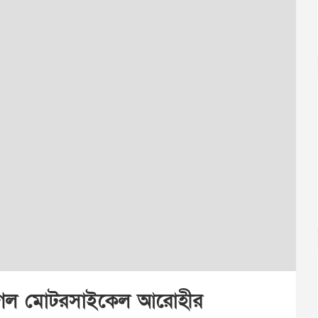
াণ গেল মোটরসাইকেল আরোহীর