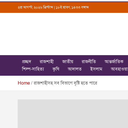
Skip
২রা আগস্ট, ২০২৬ খ্রিস্টাব্দ | ১৮ই শ্রাবণ, ১৪৩৩ বঙ্গাব্দ
to
content
Uttarkantho
News Portal
প্রচ্ছদ
রাজশাহী
জাতীয়
রাজনীতি
আন্তর্জাতিক
শিল্প-সাহিত্য
কৃষি
আদালত
ইসলাম
আবহাওয়া
Home
রাজশাহীসহ সব বিভাগে বৃষ্টি হতে পারে