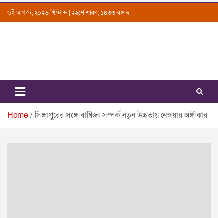
Skip
৬ই আগস্ট, ২০২৬ খ্রিস্টাব্দ | ২২শে শ্রাবণ, ১৪৩৩ বঙ্গাব্দ
to
content
Uttarkantho
News Portal
Home
সিঙ্গাপুরের সঙ্গে বাণিজ্য সম্পর্ক নতুন উচ্চতায় নেওয়ার অঙ্গীকার