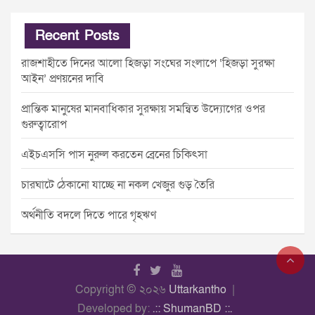
Recent Posts
রাজশাহীতে দিনের আলো হিজড়া সংঘের সংলাপে ‘হিজড়া সুরক্ষা
আইন’ প্রণয়নের দাবি
প্রান্তিক মানুষের মানবাধিকার সুরক্ষায় সমন্বিত উদ্যোগের ওপর
গুরুত্বারোপ
এইচএসসি পাস নুরুল করতেন ব্রেনের চিকিৎসা
চারঘাটে ঠেকানো যাচ্ছে না নকল খেজুর গুড় তৈরি
অর্থনীতি বদলে দিতে পারে গৃহঋণ
Copyright © ২০২৬
Uttarkantho
Developed by:
.:: ShumanBD ::.