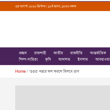
Skip
২রা আগস্ট, ২০২৬ খ্রিস্টাব্দ | ১৮ই শ্রাবণ, ১৪৩৩ বঙ্গাব্দ
to
content
Uttarkantho
News Portal
প্রচ্ছদ
রাজশাহী
জাতীয়
রাজনীতি
আন্তর্জাতিক
শিল্প-সাহিত্য
কৃষি
আদালত
ইসলাম
আবহাওয়া
Home
‘৩৩৩’ নম্বরে কল করলে মিলবে ত্রাণ