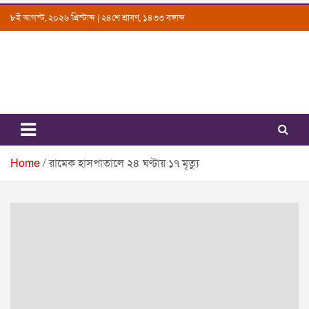
Skip
৮ই আগস্ট, ২০২৬ খ্রিস্টাব্দ | ২৪শে শ্রাবণ, ১৪৩৩ বঙ্গাব্দ
to
content
Uttarkantho
News Portal
Home
রামেক হাসপাতালে ২৪ ঘণ্টায় ১৭ মৃত্যু