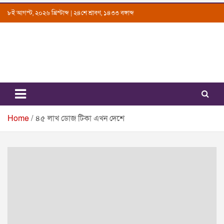
Skip
৮ই আগস্ট, ২০২৬ খ্রিস্টাব্দ | ২৪শে শ্রাবণ, ১৪৩৩ বঙ্গাব্দ
to
content
Uttarkantho
News Portal
Home
৪৫ লাখ ডোজ টিকা এখন দেশে