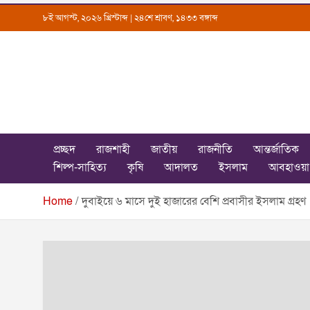
Skip
৮ই আগস্ট, ২০২৬ খ্রিস্টাব্দ | ২৪শে শ্রাবণ, ১৪৩৩ বঙ্গাব্দ
to
content
Uttarkantho
News Portal
প্রচ্ছদ
রাজশাহী
জাতীয়
রাজনীতি
আন্তর্জাতিক
শিল্প-সাহিত্য
কৃষি
আদালত
ইসলাম
আবহাওয়া
Home
দুবাইয়ে ৬ মাসে দুই হাজারের বেশি প্রবাসীর ইসলাম গ্রহণ