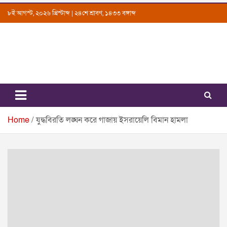
Skip
৮ই আগস্ট, ২০২৬ খ্রিস্টাব্দ | ২৪শে শ্রাবণ, ১৪৩৩ বঙ্গাব্দ
to
content
Uttarkantho
News Portal
Home
যুদ্ধবিরতি লঙ্ঘন করে গাজায় ইসরায়েলি বিমান হামলা