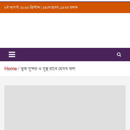
Skip
৮ই আগস্ট, ২০২৬ খ্রিস্টাব্দ | ২৪শে শ্রাবণ, ১৪৩৩ বঙ্গাব্দ
to
content
Uttarkantho
News Portal
Home
ত্বক সুন্দর ও সুস্থ রাখে যেসব ফল