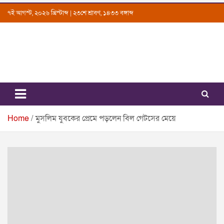
Skip
৭ই আগস্ট, ২০২৬ খ্রিস্টাব্দ | ২৩শে শ্রাবণ, ১৪৩৩ বঙ্গাব্দ
to
content
Uttarkantho
News Portal
Home
মুসলিম যুবকের প্রেমে পড়লেন বিল গেটসের মেয়ে