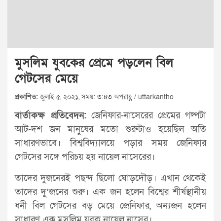
মুসলিম যুবকের প্রেমে পড়লেন বিল
গেটসের মেয়ে
প্রকাশিত:
জুলাই ৫, ২০২১, সময়: ৩:৪৩ অপরাহ্ণ / uttarkantho
বার্তাকক্ষ প্রতিবেদন:
জেনিফার-নাসেরের প্রেমের গল্পটা
আট-দশ জন মানুষের মতো শুরুটাও হয়েছিল অতি
সাধারণভাবে। বিশ্ববিদ্যালয়ে পড়ার সময় জেনিফার
গেটসের সঙ্গে পরিচয় হয় নায়েল নাসেরের।
তাদের দুজনেরই পছন্দ ছিলো ঘোড়দৌড়। এখান থেকেই
তাদের দু’জনের শুরু। এক জন হলেন বিশ্বের শীর্ষস্থানীয়
ধনী বিল গেটসের বড় মেয়ে জেনিফার, অন্যজন হলেন
সাধারণ এক মুসলিম যুবক নায়েল নাসের।