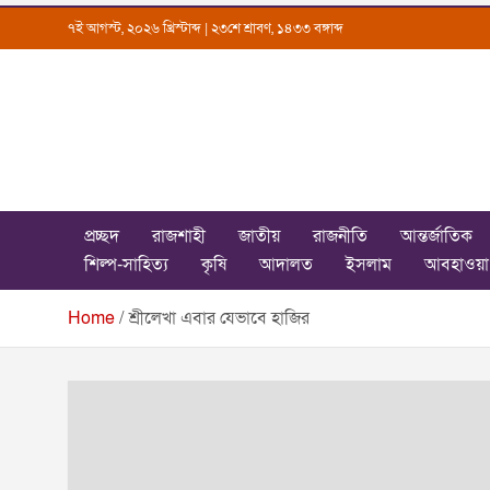
Skip
৭ই আগস্ট, ২০২৬ খ্রিস্টাব্দ | ২৩শে শ্রাবণ, ১৪৩৩ বঙ্গাব্দ
to
content
Uttarkantho
News Portal
প্রচ্ছদ
রাজশাহী
জাতীয়
রাজনীতি
আন্তর্জাতিক
শিল্প-সাহিত্য
কৃষি
আদালত
ইসলাম
আবহাওয়া
Home
শ্রীলেখা এবার যেভাবে হাজির