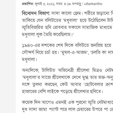
প্রকাশিত:
জুলাই ৫, ২০২১, সময়: ৪:১৯ অপরাহ্ণ / uttarkantho
বিনোদন বিভাগ:
সাদা কালো ফ্রেম। শরীরে জড়ানো ফিনফ
তাকিয়ে যেন বলিউডের ‘মধুবালা’ হয়ে উঠেছিলেন টাল
স্মৃতিবিজরিত ছবি রোববার সকালে সামাজিক মাধ্যমে
মধুবালা লুক তৈরি করেছিলাম।’
১৯৪০-এর দশকের শেষ দিকে বলিউডে জনপ্রিয় হয়ে 
সৌন্দর্য নিয়ে চর্চা হয়। ‘মুঘল-এ-আজম’, ‘চলতি কা
মধুবালা।
অন্যদিকে, টালিউড অভিনেত্রী শ্রীলেখা মিত্রও ন
‘মধুবালা’র সাজে শ্রীলেখাকে দেখে মুগ্ধ তার ভক্ত-অ
সঙ্গে তুলনা করছেন, কেউ আবার ‘ছোটবেলার ক্রাশ
হাজারের বেশি লাইকে পড়েছে শ্রীলেখার ছবিতে।
কয়েক দিন আগেও এমনই এক পুরনো স্মৃতি নেটমাধ্যম
দুধ সাদা জামা প্যান্ট পরে লাল চেয়ারের উপরে পা