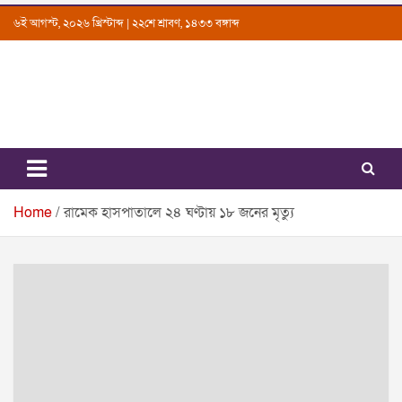
Skip
৬ই আগস্ট, ২০২৬ খ্রিস্টাব্দ | ২২শে শ্রাবণ, ১৪৩৩ বঙ্গাব্দ
to
content
Uttarkantho
News Portal
Home
রামেক হাসপাতালে ২৪ ঘণ্টায় ১৮ জনের মৃত্যু