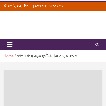
Skip
৭ই আগস্ট, ২০২৬ খ্রিস্টাব্দ | ২৩শে শ্রাবণ, ১৪৩৩ বঙ্গাব্দ
to
content
Uttarkantho
News Portal
Home
গোপালগঞ্জে সড়ক দুর্ঘটনায় নিহত ১, আহত ৩