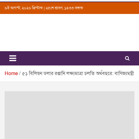
Skip
৯ই আগস্ট, ২০২৬ খ্রিস্টাব্দ | ২৫শে শ্রাবণ, ১৪৩৩ বঙ্গাব্দ
to
content
Uttarkantho
News Portal
Home
৫১ বিলিয়ন ডলার রপ্তানি লক্ষ্যমাত্রা চলতি অর্থবছরে: বাণিজ্যমন্ত্রী