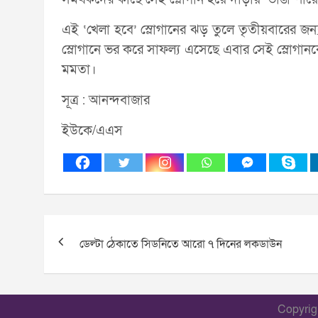
এই ‘খেলা হবে’ স্লোগানের ঝড় তুলে তৃতীয়বারের জন্য
স্লোগানে ভর করে সাফল্য এসেছে এবার সেই স্লোগানক
মমতা।
সূত্র : আনন্দবাজার
ইউকে/এএস
Post
ডেল্টা ঠেকাতে সিডনিতে আরো ৭ দিনের লকডাউন
navigation
Copyri