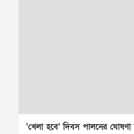
‘খেলা হবে’ দিবস পালনের ঘোষণা