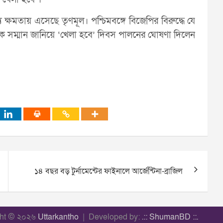
 ক্ষমতায় এসেছে তৃণমূল। পশ্চিমবঙ্গে বিজেপির বিরুদ্ধে যে
ে সম্মান জানিয়ে ‘খেলা হবে’ দিবস পালনের ঘোষণা দিলেন
১৪ বছর বড় টুর্নামেন্টের ফাইনালে আর্জেন্টিনা-ব্রাজিল
ght © ২০২৬
Uttarkantho
Developed by:
.:: ShumanBD ::.