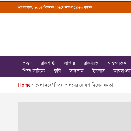
Skip
৭ই আগস্ট, ২০২৬ খ্রিস্টাব্দ | ২৩শে শ্রাবণ, ১৪৩৩ বঙ্গাব্দ
to
content
Uttarkantho
News Portal
প্রচ্ছদ
রাজশাহী
জাতীয়
রাজনীতি
আন্তর্জাতিক
শিল্প-সাহিত্য
কৃষি
আদালত
ইসলাম
আবহাওয়া
Home
‘খেলা হবে’ দিবস পালনের ঘোষণা দিলেন মমতা