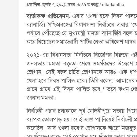
প্রকাশিত:
জুলাই ৭, ২০২১, সময়: ৩:৪৭ অপরাহ্ণ / uttarkantho
বার্তাকক্ষ প্রতিবেদন:
এবার ‘খেলা হবে’ দিবস পালনের 
ব্যানার্জি। পশ্চিমবঙ্গের বিধানসভা নির্বাচনে এবার
পর্যায়ে পৌঁছেছে যে মুখ্যমন্ত্রী মমতা ব্যানার্জির বহ
করে নিয়েছেন সমাজবাদী পার্টির নেতা অখিলেশ যাদব
২০২১-এর বিধানসভা নির্বাচনে বিজেপির বিরুদ্ধে এই
জনসভায় মমতা বক্তৃতা শেষে সমর্থকদের উদ্দেশে 
স্লোগান। সেই বহুল চর্চিত স্লোগানকে আরও এক ধ
খেলা হবে দিবস পালিত হবে। তিনি বলেন, ‘আমাদের স
গ্রামে গ্রামে এই দিবস পালিত হবে।’ তবে কখন 
জানান মমতা।
নির্বাচনী প্রচার চলাকালে পূর্ব মেদিনীপুরে সভায় গ
ব্যাপক তোলপাড় হয়। সেই ভাঙা পা নিয়েই নির্বাচনী প
করেছিল। আর ‘খেলা হবে’র স্লোগানকে আরো মজবুত করত
সমর্থকদের কাছে সেই স্লোগান হয়ে দাঁড়ায় ‘ভাঙা পায়