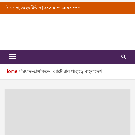
Skip
৭ই আগস্ট, ২০২৬ খ্রিস্টাব্দ | ২৩শে শ্রাবণ, ১৪৩৩ বঙ্গাব্দ
to
content
Uttarkantho
News Portal
Home
রিয়াদ-তাসকিনের ব্যাটে রান পাহাড়ে বাংলাদেশ