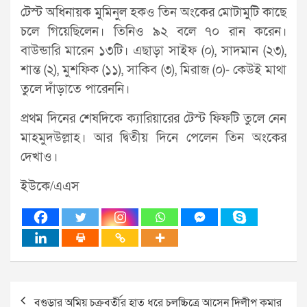
টেস্ট অধিনায়ক মুমিনুল হকও তিন অংকের মোটামুটি কাছে
চলে গিয়েছিলেন। তিনিও ৯২ বলে ৭০ রান করেন।
বাউন্ডারি মারেন ১৩টি। এছাড়া সাইফ (০), সাদমান (২৩),
শান্ত (২), মুশফিক (১১), সাকিব (৩), মিরাজ (০)- কেউই মাথা
তুলে দাঁড়াতে পারেননি।
প্রথম দিনের শেষদিকে ক্যারিয়ারের টেস্ট ফিফটি তুলে নেন
মাহমুদউল্লাহ। আর দ্বিতীয় দিনে পেলেন তিন অংকের
দেখাও।
ইউকে/এএস
Post
বগুড়ার অমিয় চক্রবর্তীর হাত ধরে চলচ্চিত্রে আসেন দিলীপ কুমার