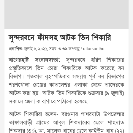
সুন্দরবনে ফাঁদসহ আটক তিন শিকারি
প্রকাশিত:
জুলাই ৯, ২০২১, সময়: ৩:৩৯ অপরাহ্ণ / uttarkantho
বাগেরহাট সংবাদদাতা:
সুন্দরবনে হরিণ শিকারের
প্রস্তুতিকালে তিন চোরা শিকারিকে আটক করেছে বন
বিভাগ। গতকাল বৃহস্পতিবার সন্ধ্যায় পূর্ব বন বিভাগের
শরণখোলা রেঞ্জের কাতলেশ্বর এলাকা থেকে তাদেরকে
আটক করা হয়। আটক তিন শিকারিকে শুক্রবার (৯ জুলাই)
সকালে জেলা কারাগারে পাঠানো হয়েছে।
আটক শিকারিরা হলেন- বরগুনার পাথরঘাটা উপজেলার
তাফালবাড়ী গ্রামের আবুল শিকদারের ছেলে শাহদাত
শিকদার (৩০), আ. মালেক খানের ছেলে কাইউম খান (২২)