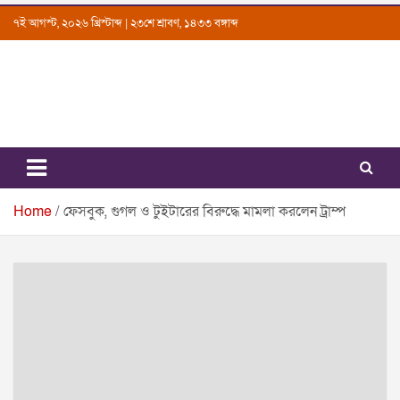
Skip
৭ই আগস্ট, ২০২৬ খ্রিস্টাব্দ | ২৩শে শ্রাবণ, ১৪৩৩ বঙ্গাব্দ
to
content
Uttarkantho
News Portal
Home
ফেসবুক, গুগল ও টুইটারের বিরুদ্ধে মামলা করলেন ট্রাম্প