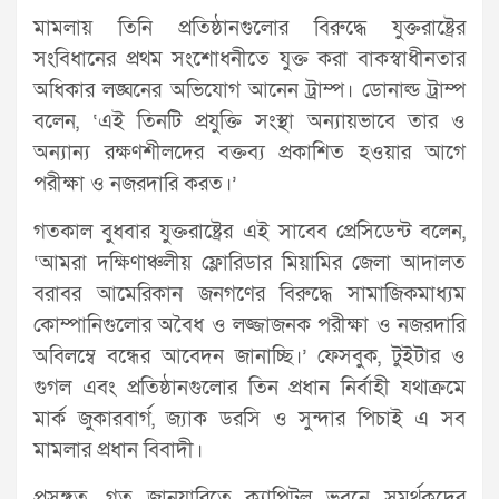
মামলায় তিনি প্রতিষ্ঠানগুলোর বিরুদ্ধে যুক্তরাষ্ট্রের
সংবিধানের প্রথম সংশোধনীতে যুক্ত করা বাকস্বাধীনতার
অধিকার লঙ্ঘনের অভিযোগ আনেন ট্রাম্প। ডোনাল্ড ট্রাম্প
বলেন, ‘এই তিনটি প্রযুক্তি সংস্থা অন্যায়ভাবে তার ও
অন্যান্য রক্ষণশীলদের বক্তব্য প্রকাশিত হওয়ার আগে
পরীক্ষা ও নজরদারি করত।’
গতকাল বুধবার যুক্তরাষ্ট্রের এই সাবেব প্রেসিডেন্ট বলেন,
‘আমরা দক্ষিণাঞ্চলীয় ফ্লোরিডার মিয়ামির জেলা আদালত
বরাবর আমেরিকান জনগণের বিরুদ্ধে সামাজিকমাধ্যম
কোম্পানিগুলোর অবৈধ ও লজ্জাজনক পরীক্ষা ও নজরদারি
অবিলম্বে বন্ধের আবেদন জানাচ্ছি।’ ফেসবুক, টুইটার ও
গুগল এবং প্রতিষ্ঠানগুলোর তিন প্রধান নির্বাহী যথাক্রমে
মার্ক জুকারবার্গ, জ্যাক ডরসি ও সুন্দার পিচাই এ সব
মামলার প্রধান বিবাদী।
প্রসঙ্গত, গত জানুয়ারিতে ক্যাপিটল ভবনে সমর্থকদের