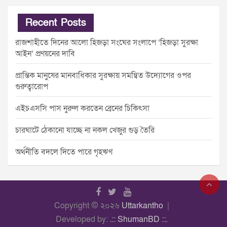
Recent Posts
রাজশাহীতে দিনের আলো হিজড়া সংঘের সংলাপে ‘হিজড়া সুরক্ষা
আইন’ প্রণয়নের দাবি
প্রান্তিক মানুষের মানবাধিকার সুরক্ষায় সমন্বিত উদ্যোগের ওপর
গুরুত্বারোপ
এইচএসসি পাস নুরুল করতেন ব্রেনের চিকিৎসা
চারঘাটে ঠেকানো যাচ্ছে না নকল খেজুর গুড় তৈরি
অর্থনীতি বদলে দিতে পারে গৃহঋণ
Copyright © ২০২৬
Uttarkantho
Developed by:
.:: ShumanBD ::.