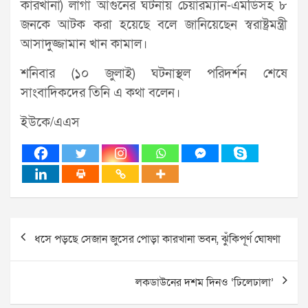
কারখানা) লাগা আগুনের ঘটনায় চেয়ারম্যান-এমডিসহ ৮
জনকে আটক করা হয়েছে বলে জানিয়েছেন স্বরাষ্ট্রমন্ত্রী
আসাদুজ্জামান খান কামাল।
শনিবার (১০ জুলাই) ঘটনাস্থল পরিদর্শন শেষে
সাংবাদিকদের তিনি এ কথা বলেন।
ইউকে/এএস
Post
ধসে পড়ছে সেজান জুসের পোড়া কারখানা ভবন, ঝুঁকিপূর্ণ ঘোষণা
navigation
লকডাউনের দশম দিনও ‘ঢিলেঢালা’