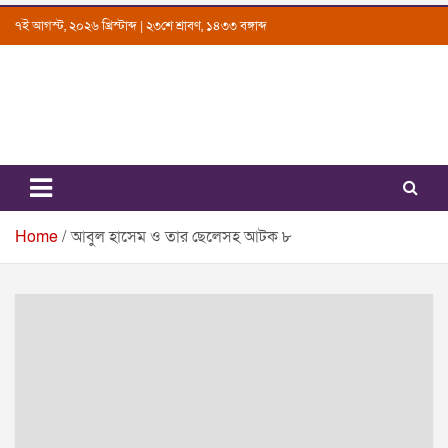
Skip
৭ই আগস্ট, ২০২৬ খ্রিস্টাব্দ | ২৩শে শ্রাবণ, ১৪৩৩ বঙ্গাব্দ
to
content
Uttarkantho
News Portal
Home
আবুল হাসেম ও তার ছেলেসহ আটক ৮