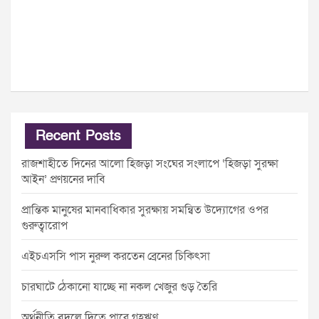
Recent Posts
রাজশাহীতে দিনের আলো হিজড়া সংঘের সংলাপে ‘হিজড়া সুরক্ষা
আইন’ প্রণয়নের দাবি
প্রান্তিক মানুষের মানবাধিকার সুরক্ষায় সমন্বিত উদ্যোগের ওপর
গুরুত্বারোপ
এইচএসসি পাস নুরুল করতেন ব্রেনের চিকিৎসা
চারঘাটে ঠেকানো যাচ্ছে না নকল খেজুর গুড় তৈরি
অর্থনীতি বদলে দিতে পারে গৃহঋণ