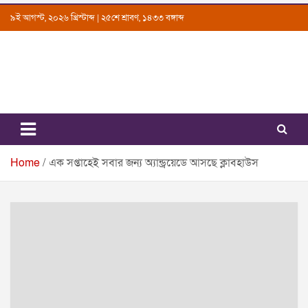
Skip
৯ই আগস্ট, ২০২৬ খ্রিস্টাব্দ | ২৫শে শ্রাবণ, ১৪৩৩ বঙ্গাব্দ
to
content
Uttarkantho
News Portal
Home
এক সপ্তাহেই সবার জন্য অ্যান্ড্রয়েডে আসছে ক্লাবহাউস