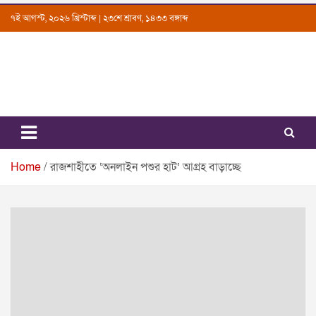
Skip
৭ই আগস্ট, ২০২৬ খ্রিস্টাব্দ | ২৩শে শ্রাবণ, ১৪৩৩ বঙ্গাব্দ
to
content
Uttarkantho
News Portal
Home
রাজশাহীতে ‘অনলাইন পশুর হাট’ আগ্রহ বাড়াচ্ছে