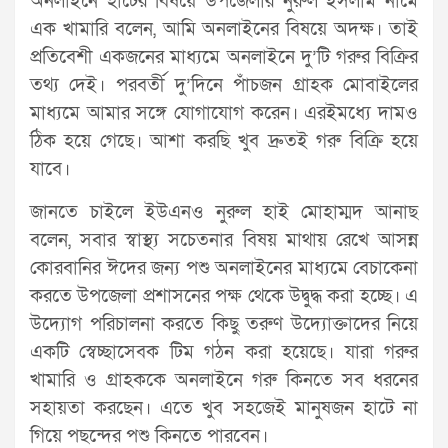
অনলাইনে হাটের বিষয়ে উপজেলার নুরুল ইসলাম নামে
এক খামারি বলেন, আমি অনলাইনের বিষয়ে অদক্ষ। তাই
প্রতিবেশী একজনের মাধ্যমে অনলাইনে দু’টি গরুর বিক্রির
তথ্য দেই। পরবর্তী দু’দিনে পাঁচজন গ্রাহক মোবাইলের
মাধ্যমে আমার সঙ্গে যোগাযোগ করেন। এরইমধ্যে দামও
ঠিক হয়ে গেছে। আশা করছি খুব দ্রুতই গরু বিক্রি হয়ে
যাবে।
জানতে চাইলে ইউএনও নুরুল হাই মোহাম্মদ আনাছ
বলেন, সবার স্বাস্থ্য সচেতনার বিষয় মাথায় রেখে আসন্ন
কোরবানির ঈদের জন্য পশু অনলাইনের মাধ্যমে বেচাকেনা
করতে উপজেলা প্রশাসনের পক্ষ থেকে উদ্বুদ্ধ করা হচ্ছে। এ
উদ্যোগ পরিচালনা করতে কিছু তরুণ উদ্যোক্তাদের নিয়ে
একটি স্বেচ্ছাসেবক টিম গঠন করা হয়েছে। যারা গরুর
খামারি ও গ্রাহককে অনলাইনে গরু কিনতে সব ধরনের
সহায়তা করছেন। এতে খুব সহজেই মানুষজন হাটে না
গিয়ে পছন্দের পশু কিনতে পারবেন।