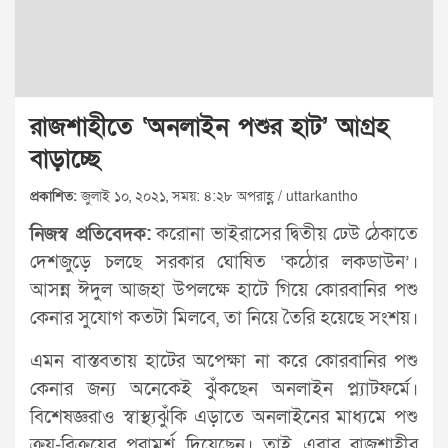
রাজশাহীতে ‘অনলাইন পশুর হাট’ আগ্রহ
বাড়াচ্ছে
প্রকাশিত:
জুলাই ১০, ২০২১, সময়: ৪:২৮ অপরাহ্ণ / uttarkantho
নিজস্ব প্রতিবেদক:
করোনা ভাইরাসের দ্বিতীয় ঢেউ ঠেকাতে
দেশজুড়ে চলছে সরকার ঘোষিত ‘কঠোর লকডাউন’।
আসন্ন ঈদুল আজহা উপলক্ষে হাটে গিয়ে কোরবানির পশু
কেনার সুযোগ কতটা মিলবে, তা নিয়ে তৈরি হয়েছে সংশয়।
এমন বাস্তবতায় হাটের অপেক্ষা না করে কোরবানির পশু
কেনার জন্য অনেকেই ঝুঁকছেন অনলাইন প্ল্যাটফর্মে।
বিশেষজ্ঞরাও স্বাস্থ্যঝুঁকি এড়াতে অনলাইনের মাধ্যমে পশু
ক্রয়-বিক্রয়ের পরামর্শ দিয়েছেন। তাই এবার রাজশাহীর