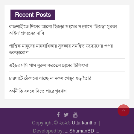
Recent Posts
রাজশাহীতে দিনের আলো হিজড়া সংঘের সংলাপে ‘হিজড়া সুরক্ষা
আইন’ প্রণয়নের দাবি
প্রান্তিক মানুষের মানবাধিকার সুরক্ষায় সমন্বিত উদ্যোগের ওপর
গুরুত্বারোপ
এইচএসসি পাস নুরুল করতেন ব্রেনের চিকিৎসা
চারঘাটে ঠেকানো যাচ্ছে না নকল খেজুর গুড় তৈরি
অর্থনীতি বদলে দিতে পারে গৃহঋণ
Copyright © ২০২৬
Uttarkantho
Developed by:
.:: ShumanBD ::.