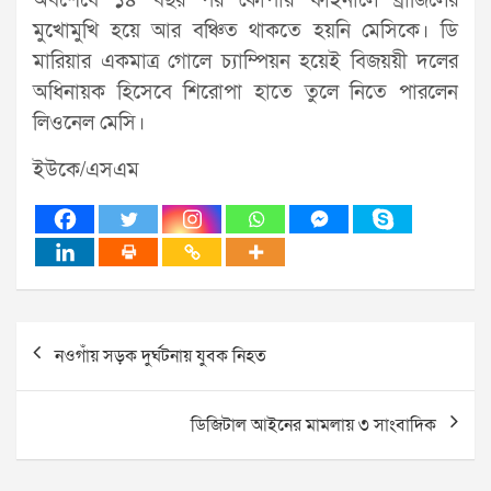
অবশেষে ১৪ বছর পর কোপার ফাইনালে ব্রাজিলের
মুখোমুখি হয়ে আর বঞ্চিত থাকতে হয়নি মেসিকে। ডি
মারিয়ার একমাত্র গোলে চ্যাম্পিয়ন হয়েই বিজয়য়ী দলের
অধিনায়ক হিসেবে শিরোপা হাতে তুলে নিতে পারলেন
লিওনেল মেসি।
ইউকে/এসএম
Post
নওগাঁয় সড়ক দুর্ঘটনায় যুবক নিহত
navigation
ডিজিটাল আইনের মামলায় ৩ সাংবাদিক