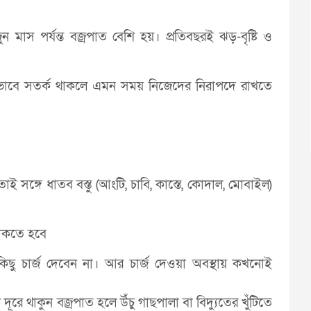
ন মাস পর্যন্ত বজ্রপাত বেশি হয়। প্রতিবছরই ঝড়-বৃষ্টি ও
। কীভাবে সতর্ক থাকলে এমন সময় নিজেদের নিরাপদে রাখতে
 সঙ্গে ধাতব বস্তু (আংটি, চাবি, কাস্তে, কোদাল, মোবাইল)
থাকতে হবে
িছু চার্জ দেবেন না। আর চার্জ দেওয়া অবস্থায় কখনোই
ূরে থাকুন বজ্রপাত হলে উঁচু গাছপালা বা বিদ্যুতের খুঁটিতে