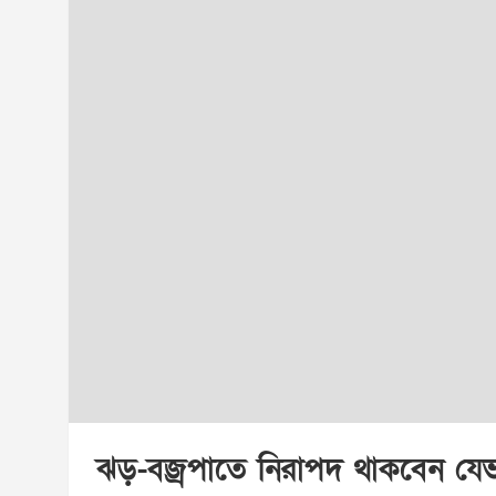
ঝড়-বজ্রপাতে নিরাপদ থাকবেন যে