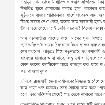
এছাড়া এখন থেকে নির্ধারিত খাজনার অতিরিক্ত টাক
নির্ধারিত স্থানে কেনাবেচা করতে হবে। বানেশ্বর ব
সুষ্ঠুভাবে বাজার পরিচালনার স্বার্থে প্রত্যেক আম 
বিগত সময়ে দেখা গেছে, অনেক আম ব্যবসায়ী হঠাৎ ব
উধাও হয়ে গেছে। তাই চলতি বছর এই বিশেষ ব্যবস্থা
আম ব্যবসায়ীরা আমের গায়ে আমের মূল্য লিখতে পারব
প্যাডে/স্লিপে/কাগজে/ চিরকোটে লিখে স্বাক্ষর করত
শেষ করবেন। আড়তে গিয়ে নতুনভাবে দর কষাকষি ও চ
বানেশ্বর বাজারে আনা যাবে, কিন্তু ওই গাড়িগুলোতে ম
কোন ধরনের ক্যামিকেল আমে ব্যবহার করা যাবে না। আম ক
করা বাধ্যতামূলক।
এদিকে, রাজশাহী জেলা প্রশাসনের সিদ্ধান্ত ও বেঁধে দ
আম পাড়া শুরু হয়েছে। তবে কোনো আম আগে পাকলে স্
হবে। তার পরিদর্শন শেষেই গাছ থেকে নামানো যাবে
রাজশাহীতে সাধারণত সবার আগে পাকে গুটি জাতের আম