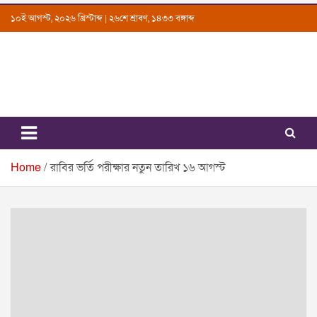
Skip
১০ই আগস্ট, ২০২৬ খ্রিস্টাব্দ | ২৬শে শ্রাবণ, ১৪৩৩ বঙ্গাব্দ
to
content
Uttarkantho
News Portal
Home
রাবির ভর্তি পরীক্ষার নতুন তারিখ ১৬ আগস্ট