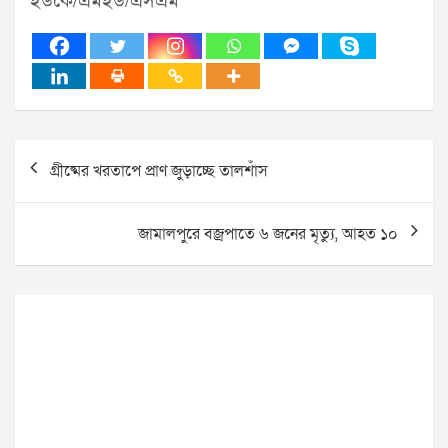
ইউকে/এমইউ/এসএম
Post
গ্রীষ্মের খরতাপে প্রাণ জুড়াচ্ছে তালশাঁস
navigation
জামালপুরে বজ্রপাতে ৬ জনের মৃত্যু, আহত ১০