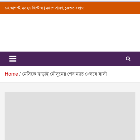
Skip
৯ই আগস্ট, ২০২৬ খ্রিস্টাব্দ | ২৫শে শ্রাবণ, ১৪৩৩ বঙ্গাব্দ
to
content
Uttarkantho
News Portal
Home
মেসিকে ছাড়াই মৌসুমের শেষ ম্যাচ খেলবে বার্সা