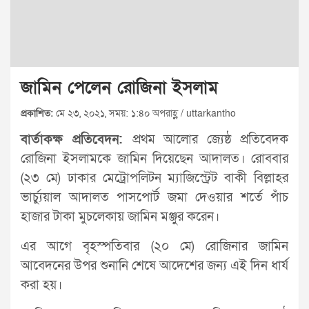
জামিন পেলেন রোজিনা ইসলাম
প্রকাশিত:
মে ২৩, ২০২১, সময়: ১:৪০ অপরাহ্ণ / uttarkantho
বার্তাকক্ষ প্রতিবেদন:
প্রথম আলোর জ্যেষ্ঠ প্রতিবেদক
রোজিনা ইসলামকে জামিন দিয়েছেন আদালত। রোববার
(২৩ মে) ঢাকার মেট্রোপলিটন ম্যাজিস্ট্রেট বাকী বিল্লাহর
ভার্চ্যুয়াল আদালত পাসপোর্ট জমা দেওয়ার শর্তে পাঁচ
হাজার টাকা মুচলেকায় জামিন মঞ্জুর করেন।
এর আগে বৃহস্পতিবার (২০ মে) রোজিনার জামিন
আবেদনের উপর শুনানি শেষে আদেশের জন্য এই দিন ধার্য
করা হয়।