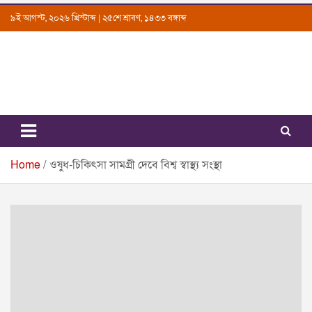
Skip
৯ই আগস্ট, ২০২৬ খ্রিস্টাব্দ | ২৫শে শ্রাবণ, ১৪৩৩ বঙ্গাব্দ
to
content
Uttarkantho
News Portal
Home
ওষুধ-চিকিৎসা সামগ্রী দেবে বিশ্ব স্বাস্থ্য সংস্থা