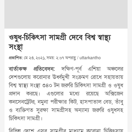
ওষুধ-চিকিৎসা সামগ্রী দেবে বিশ্ব স্বাস্থ্য
সংস্থা
প্রকাশিত:
মে ২৩, ২০২১, সময়: ২:০৭ অপরাহ্ণ / uttarkantho
বার্তাকক্ষ প্রতিবেদন:
দক্ষিণ-পূর্ব এশিয়া অঞ্চলের
দেশগুলোয় করোনার ঊর্ধ্বমুখী সংক্রমণ রোধে সহায়তায়
বিশ্ব স্বাস্থ্য সংস্থা ৩৪০ টন জরুরি চিকিৎসা সামগ্রী ও ওষুধ
প্রদান করছে। এগুলোর মধ্যে রয়েছে অক্সিজেন
কনসেনট্রেটর, নমুনা পরীক্ষার কিট, হাসপাতাল বেড, তাঁবু
ও ব্যক্তিগত সুরক্ষা সামগ্রীসহ অন্যান্য জরুরি ওষুধসহ
চিকিৎসা সামগ্রী।
বিভিন্ন দেশে এসব সামগ্রীর মাধ্যমে করোনা চিকিৎসায়