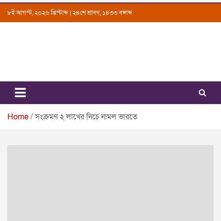
Skip
৮ই আগস্ট, ২০২৬ খ্রিস্টাব্দ | ২৪শে শ্রাবণ, ১৪৩৩ বঙ্গাব্দ
to
content
Uttarkantho
News Portal
Home
সংক্রমণ ২ লাখের নিচে নামল ভারতে