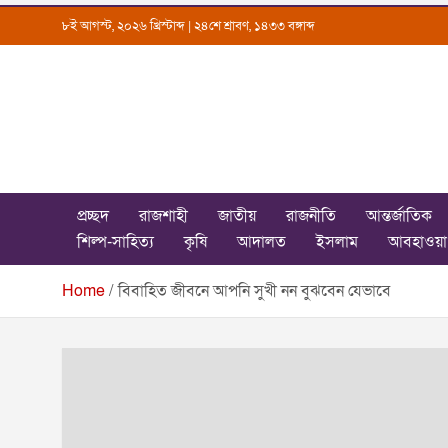
Skip
৮ই আগস্ট, ২০২৬ খ্রিস্টাব্দ | ২৪শে শ্রাবণ, ১৪৩৩ বঙ্গাব্দ
to
content
Uttarkantho
News Portal
প্রচ্ছদ
রাজশাহী
জাতীয়
রাজনীতি
আন্তর্জাতিক
শিল্প-সাহিত্য
কৃষি
আদালত
ইসলাম
আবহাওয়া
Home
বিবাহিত জীবনে আপনি সুখী নন বুঝবেন যেভাবে