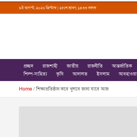
Skip
৯ই আগস্ট, ২০২৬ খ্রিস্টাব্দ | ২৫শে শ্রাবণ, ১৪৩৩ বঙ্গাব্দ
to
content
Uttarkantho
News Portal
প্রচ্ছদ
রাজশাহী
জাতীয়
রাজনীতি
আন্তর্জাতিক
শিল্প-সাহিত্য
কৃষি
আদালত
ইসলাম
আবহাওয়া
Home
শিক্ষাপ্রতিষ্ঠান কবে খুলবে জানা যাবে আজ