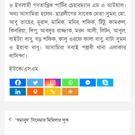
ও ইসলামী গণতান্ত্রিক পার্টির চেয়ারম্যান এম এ আউয়াল।
অন্য আসামিরা হলেন- ছাত্রলীগের সাবেক নেতা সুমন, মো.
আবু তাহের, মুরাদ, মানিক, মনির, শফিক, টিটু, কামরুল,
কিবরিয়া, দিপু, আবদুর রাজ্জাক, মরন আলী, লিটন, আবুল,
বাইট্যা বাবু, বড় শফিক, কালু ওরফে কালা বাবু, নাটা সুমন
ও ইয়াবা বাবু। আসামিরা সবাই পল্লবী থানা এলাকার
বাসিন্দা।
ইউকে/এসএম
Post
‘অমানুষ’ সিনেমায় মিথিলার লুক
navigation