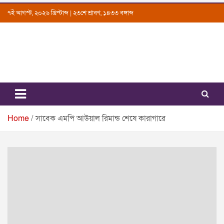
Skip
৭ই আগস্ট, ২০২৬ খ্রিস্টাব্দ | ২৩শে শ্রাবণ, ১৪৩৩ বঙ্গাব্দ
to
content
Uttarkantho
News Portal
Home
সাবেক এমপি আউয়াল রিমান্ড শেষে কারাগারে