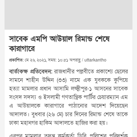
সাবেক এমপি আউয়াল রিমান্ড শেষে
কারাগারে
প্রকাশিত:
মে ২৬, ২০২১, সময়: ১০:৫১ অপরাহ্ণ / uttarkantho
বার্তাকক্ষ প্রতিবেদন:
রাজধানীর পল্লবীতে প্রকাশ্যে ছেলের
সামনে শাহীন উদ্দিন (৩৩) নামে এক যুবককে কুপিয়ে
হত্যা মামলার প্রধান আসামি লক্ষ্মীপুর-১ আসনের সাবেক
সংসদ সদস্য ও ইসলামী গণতান্ত্রিক পার্টির চেয়ারম্যান এম
এ আউয়ালকে কারাগারে পাঠানোর আদেশ দিয়েছেন
আদালত। বুধবার (২৬ মে) চার দিনের রিমান্ড শেষে তাকে
ঢাকা মহানগর হাকিম আদালতে হাজির করা হয়।
এরপর মামলার তদন্ত কর্মকর্তা ডিবি পুলিশের পরিদর্শক